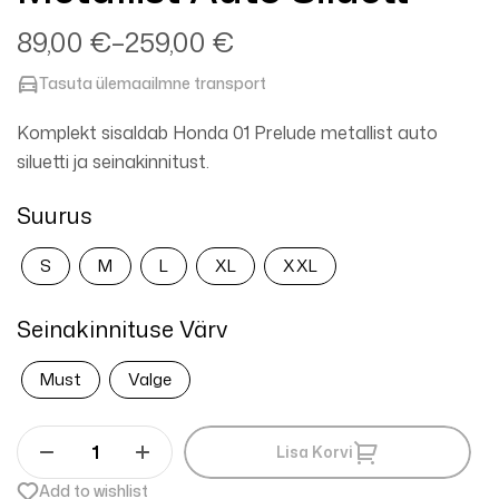
89,00
€
–
259,00
€
Tasuta ülemaailmne transport
Komplekt sisaldab Honda 01 Prelude metallist auto
siluetti ja seinakinnitust.
Suurus
S
M
L
XL
XXL
Seinakinnituse Värv
Must
Valge
Lisa Korvi
Add to wishlist