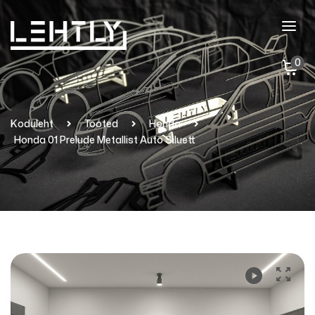
0
Koduleht
Tooted
Honda
Honda 01 Prelude Metallist Auto Siluett
Video