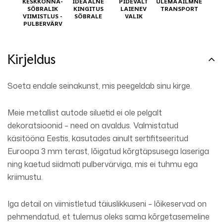
KESKKONNA-
IDEAALNE
PIDEVALT
ÜLEMAAILMNE
SÕBRALIK
KINGITUS
LAIENEV
TRANSPORT
VIIMISTLUS -
SÕBRALE
VALIK
PULBERVÄRV
Kirjeldus
Soeta endale seinakunst, mis peegeldab sinu kirge.
Meie metallist autode siluetid ei ole pelgalt
dekoratsioonid – need on avaldus. Valmistatud
käsitööna Eestis, kasutades ainult sertifitseeritud
Euroopa 3 mm terast, lõigatud kõrgtäpsusega laseriga
ning kaetud siidmati pulbervärviga, mis ei tuhmu ega
kriimustu.
Iga detail on viimistletud täiuslikkuseni – lõikeservad on
pehmendatud, et tulemus oleks sama kõrgetasemeline