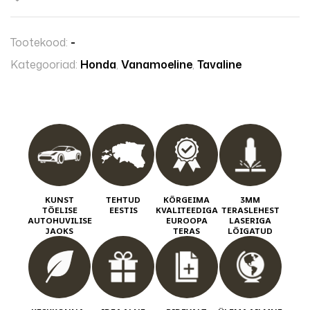
Tootekood:
-
Kategooriad:
Honda
,
Vanamoeline
,
Tavaline
KUNST
TEHTUD
KÕRGEIMA
3MM
TÕELISE
EESTIS
KVALITEEDIGA
TERASLEHEST
AUTOHUVILISE
EUROOPA
LASERIGA
JAOKS
TERAS
LÕIGATUD